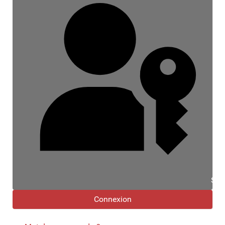
Se 
Connexion