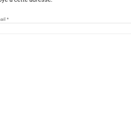
ail
*
clé d'accès