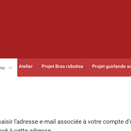
Atelier
Projet Bras robotise
Projet guirlande so
nu
saisir l'adresse e-mail associée à votre compte d'u
oyé à cette adresse.