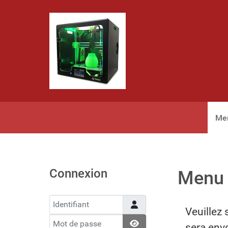
Me
Connexion
Menu
Identifiant
Veuillez 
Mot de passe
Afficher le mot de passe
sera env